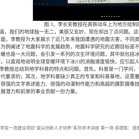
图
3
，李长安教授在高铁动车上为地方绘制
道，我们的地球独一无二，美丽又玄妙，现在却出了点问题。这
方面，李教授为大家展示了近几年来我国遭遇的地震灾害，不同
点为例阐述了地震科学的发展趋势，地震科学研究的近期目标是
变暖也是一大问题，会引发一系列的次生环境问题，其中就包括
程，以直观地说明全球变暖环境下冰川的消融速度极快，应引起
李教授总结到地学科普的特点和问题。首先，科普是一门学问，
时代要求的；其次，地学科普缺少真正的专家和科普基地，这需
有很强的文字表述能力、很强的动漫制作能力和高超的摄影摄像
发展潜力和前景的事业贡献一份力量。
学双一流建设项目“拔尖创新人才培养”系列学术讲座 第一场 高德胜：道