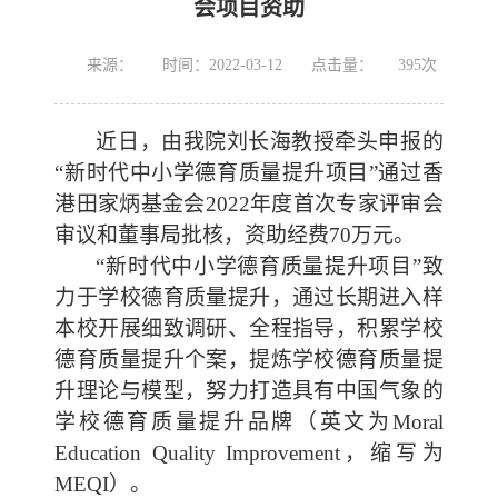
会项目资助
来源：
时间：2022-03-12
点击量：
395
次
近日，由我
院刘长海教授牵头
申报的
“
新时代中小学德育质量提升
项目
”通过香
港田家炳基金会20
22
年度首次专家评审会
审议和董事局批核
，资助经费
7
0
万元。
“
新时代中小学德育质量提升
项目
”
致
力于学校德育质量提升，通过长期进入样
本校开展细致调研、全程指导，积累学校
德育质量提升个案，提炼学校德育质量提
升理论与模型，努力打造具有中国气象的
学校德育质量提升品牌（英文为
Moral
Education Quality Improvement，缩写为
MEQI）。