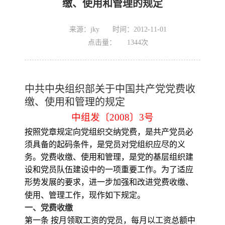
缴、使用和管理的规定
来源：jky
时间：2012-11-01
点击量：
1344
次
中共中央
组织
部
关
于中
国
共
产
党党
费
收
缴
、使用和管理的
规
定
中组发〔
2008
〕
3
号
按照党章规定向党组织交纳党费，是共产党员必
须具备的起码条件，是党员对党组织应尽的义
务。党费收缴、使用和管理，是党的基层组织建
设和党员队伍建设中的一项重要工作。为了适应
形势发展的要求，进一步加强和改进党费收缴、
使用、管理工作，现作如下规定。
一、党费收缴
第一条 按月领取工资的党员，每月以工资总额中