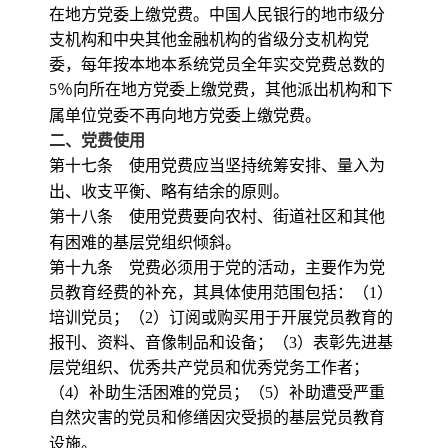
在地方党委上缴党费。中国人民银行的地市级分
支机构和中央其他金融机构的省级分支机构党
委，每年按本地本系统党员全年实交党费总数的
5
％向所在地方党委上缴党费，其他派出机构和下
属单位党委不再向地方党委上缴党费。
二、党费使用
第十七条 使用党费应当坚持统筹安排、量入为
出、收支平衡、略有结余的原则。
第十八条 使用党费要向农村、街道社区和其他
有困难的基层党组织倾斜。
第十九条 党费必须用于党的活动，主要作为党
员教育经费的补充，其具体使用范围包括：（
1
）
培训党员；（
2
）订阅或购买用于开展党员教育的
报刊、资料、音像制品和设备；（
3
）表彰先进基
层党组织、优秀共产党员和优秀党务工作者；
（
4
）补助生活困难的党员；（
5
）补助遭受严重
自然灾害的党员和修缮因灾受损的基层党员教育
设施。