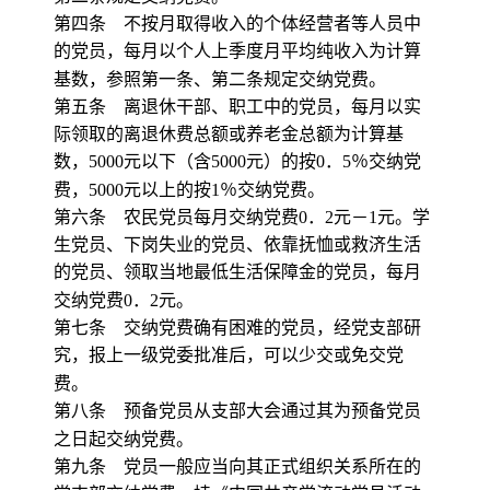
第四条 不按月取得收入的个体经营者等人员中
的党员，每月以个人上季度月平均纯收入为计算
基数，参照第一条、第二条规定交纳党费。
第五条 离退休干部、职工中的党员，每月以实
际领取的离退休费总额或养老金总额为计算基
数，
5000
元以下（含
5000
元）的按
0
．
5
％交纳党
费，
5000
元以上的按
1
％交纳党费。
第六条 农民党员每月交纳党费
0
．
2
元－
1
元。学
生党员、下岗失业的党员、依靠抚恤或救济生活
的党员、领取当地最低生活保障金的党员，每月
交纳党费
0
．
2
元。
第七条 交纳党费确有困难的党员，经党支部研
究，报上一级党委批准后，可以少交或免交党
费。
第八条 预备党员从支部大会通过其为预备党员
之日起交纳党费。
第九条 党员一般应当向其正式组织关系所在的