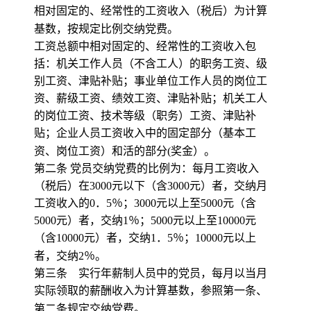
相对固定的、经常性的工资收入（税后）为计算
基数，按规定比例交纳党费。
工资总额中相对固定的、经常性的工资收入包
括：机关工作人员（不含工人）的职务工资、级
别工资、津贴补贴；事业单位工作人员的岗位工
资、薪级工资、绩效工资、津贴补贴；机关工人
的岗位工资、技术等级（职务）工资、津贴补
贴；企业人员工资收入中的固定部分（基本工
资、岗位工资）和活的部分
(
奖金）。
第二条 党员交纳党费的比例为：每月工资收入
（税后）在
3000
元以下（含
3000
元）者，交纳月
工资收入的
0
．
5
％；
3000
元以上至
5000
元（含
5000
元）者，交纳
1
％；
5000
元以上至
10000
元
（含
10000
元）者，交纳
1
．
5
％；
10000
元以上
者，交纳
2
％。
第三条 实行年薪制人员中的党员，每月以当月
实际领取的薪酬收入为计算基数，参照第一条、
第二条规定交纳党费。