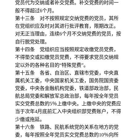
党员代为交纳或者补交党费。补交党费的时间一
般不得超过
6
个月。
第十三条 对不按照规定交纳党费的党员，其所
在党组织应及时对其进行批评教育，限期改正。
对无正当理由，连续
6
个月不交纳党费的党员，按
自行脱党处理。
第十四条 党组织应当按照规定收缴党员党费，
不得垫交或扣缴党员党费，不得要求党员交纳规
定以外的各种名目的“特殊党费”。
第十五条 各省、自治区、直辖市党委，中央直
属机关工委，中央国家机关工委，国务院国资委
党委，中央各金融机构党委，铁道部政治部，民
航总局党委和解放军总政治部，每年按全年党员
实交党费总数的
5
％上缴中央。上缴中央的党费应
当于次年
4
月底前汇入中央组织部党费账户，不得
少缴或拖延。
第十六条 铁路、民航系统党的关系在地方的党
委，每年按照全年党员实交党费总数的
10
％向所