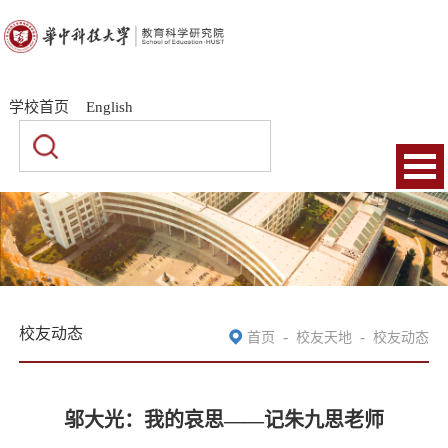
|
|
学校首页
English
校友动态
-
-
首页
校友天地
校友动态
邬大光：我的哀思——记朱九思老师