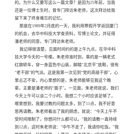
的。为什么又要写这么一篇文章？是因为25年前，当我
还是一位博士生时，曾专门拜访朱老师，这次拜访给我
留下来了终身难忘的记忆。
那是在1989年2月底的一天，我利用寒假开学返回厦门
的机会，去华中科技大学查资料，写博士论文，并征得
潘老师的同意，专门拜访朱老师。
我记得很清楚，见面时间约的是上午九点，在华中科
技大学今天的一号楼。朱老师准时到，乘的是一辆老式
红旗轿车，穿一身蓝色中山装，脚踏“北京平”底鞋，很有
“老干部”的气派。这是我第一次见到“党的高级干部”，心
里忐忑不安，内心里想的是，朱老师能够见我这个晚
辈，主要是潘老师的“面子”。一见面，朱老师就说，我们
今天上午可以谈二个小时。我想二个小时应该足够了，
哪里想到，我要讨教的问题太多，到了11点，我不好意
思再请教。朱老师看出了我的顾虑，就说：“今天上午不
受时间限制了，你想问什么都可以。”我的请教一直持续
到12点，这时朱老师说：“中午不走了，我请你吃饭。”我