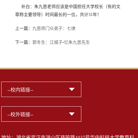
补白：朱九思老师应该是中国担任大学校长（有的文
章称主要领导）时间最长的一位，共计31年！
上一篇：
九思师门众弟子：七律
下一篇：
郭冬生：江城子•忆朱九思先生
地址：湖北省武汉市洪山区珞喻路1037号华中科技大学教育科