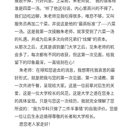
推脱不掉，只好同意。上菜前，朱老师说：“我的请客标
准是四菜一汤。”听了他这句话，内心里高兴的不得了。
我们边吃边聊，朱老师见我吃得很多，唯恐不够，又叫
服务员再加二个菜，并说这是他的“最高标准”了----六菜
一汤。这是我第一次接触朱老师，就享受到了六菜一汤
的礼遇，并成为后来多次向师兄弟们“炫耀”的资本。
从那次之后，尤其是调到厦门大学之后，见朱老师的机
会多了，每次都有𣎴同的收获，但这第一次见面，给我
留下的印象最深，一直铭刻在心！
朱老师：在得知您逝去的消息，我想寄托我哀思的最
好形式，就是把我与您的第一次见面、第一次请教、第
一次共进午餐，呈现给大家。这是一位前辈对后生的关
爱，这是一位大学校长的风范，这是大学之道在您身上
的具体呈现。只是与您这一次经历，我就完全理解了您
所说的：“我为华科只做了二件半事情”的自我评价。您是
一位让后生永远值得尊敬的长者和大学校长。
愿您老人家走好！